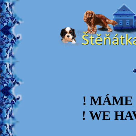
! MÁME
! WE HA