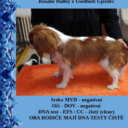
Rosálie Halley z Usedlosti Újezdec
Srdce MVD - negativní
Oči - DOV -
negativní
DNA test - EFS / CC - čistý (clear)
OBA RODIČE MAJÍ DNA TESTY ČISTÉ