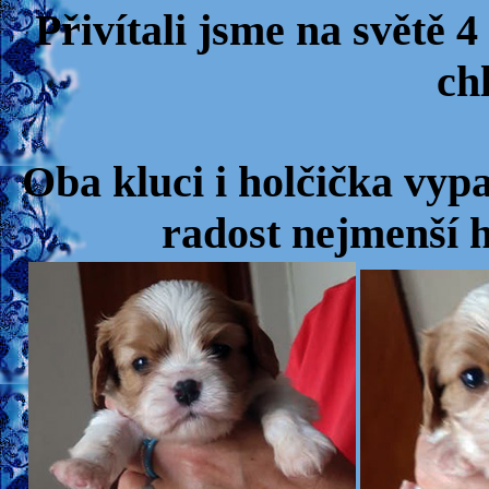
Přivítali jsme na světě 
ch
Oba kluci i holčička vypa
radost nejmenší h